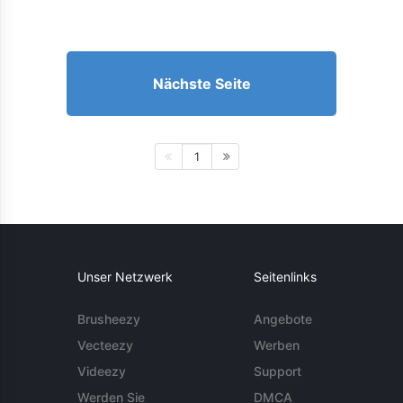
Nächste Seite
1
Unser Netzwerk
Seitenlinks
Brusheezy
Angebote
Vecteezy
Werben
Videezy
Support
Werden Sie
DMCA