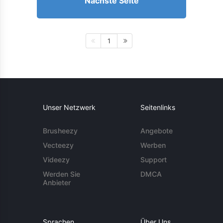
Nächste Seite
1
Unser Netzwerk
Seitenlinks
Brusheezy
Angebote
Vecteezy
Werben
Videezy
Support
Werden Sie
DMCA
Anbieter
Sprachen
Über Uns