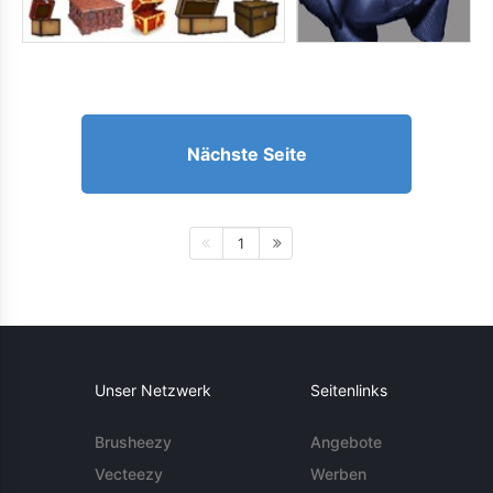
Nächste Seite
1
Unser Netzwerk
Seitenlinks
Brusheezy
Angebote
Vecteezy
Werben