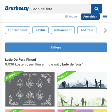
lose
Einloggen
Anmelden
Hintergrund
Textur
Nahansicht
Abstrakt
Entwu
Filters
Lado De Fora Pinsel
9.036 kostenlosen Pinseln, die mit
lado de fora