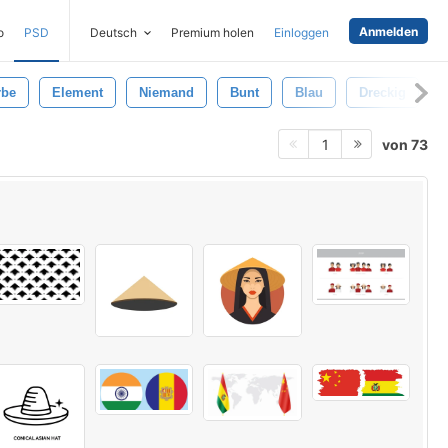
Anmelden
o
PSD
Deutsch
Premium holen
Einloggen
rbe
Element
Niemand
Bunt
Blau
Dreckig
von 73
1