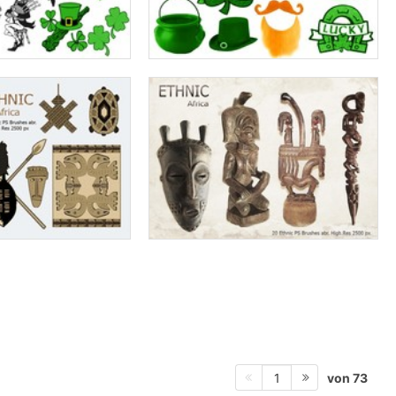
von 73
1