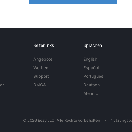
Seitenlinks
Sprachen
Angebote
English
Werben
Español
Support
Português
er
DMCA
Deutsch
Mehr ...
•
© 2026 Eezy LLC. Alle Rechte vorbehalten
Nutzungsb