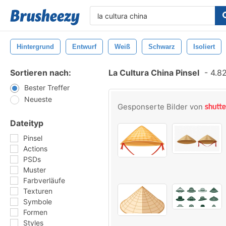
Hintergrund
Entwurf
Weiß
Schwarz
Isoliert
Sortieren nach:
La Cultura China Pinsel
-
4.82
Bester Treffer
Neueste
Gesponserte Bilder von
Dateityp
Pinsel
Actions
PSDs
Muster
Farbverläufe
Texturen
Symbole
Formen
Styles