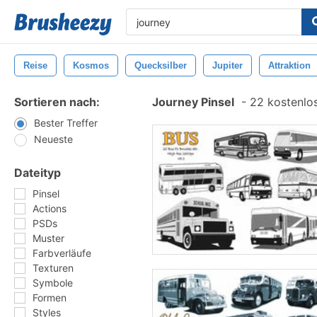
Reise
Kosmos
Quecksilber
Jupiter
Attraktion
Sortieren nach:
Journey Pinsel
-
22 kostenlos
Bester Treffer
Neueste
Dateityp
Pinsel
Actions
PSDs
Muster
Farbverläufe
Texturen
Symbole
Formen
Styles