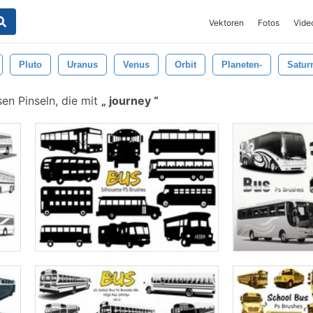
Vektoren
Fotos
Vide
Pluto
Uranus
Venus
Orbit
Planeten-
Satur
en Pinseln, die mit
journey