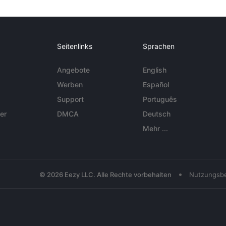
Seitenlinks
Sprachen
Angebote
English
Werben
Español
Support
Português
er
DMCA
Deutsch
Mehr ...
•
© 2026 Eezy LLC. Alle Rechte vorbehalten
Nutzungsb