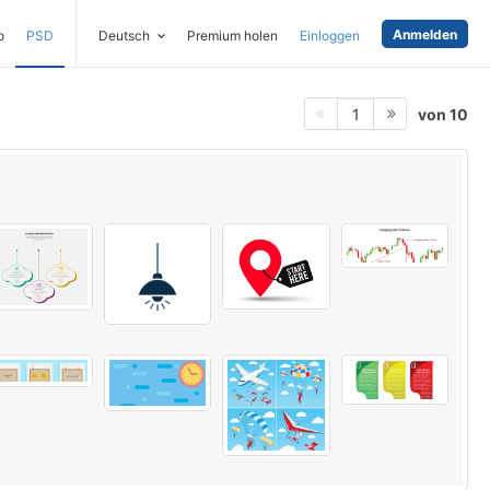
Anmelden
o
PSD
Deutsch
Premium holen
Einloggen
von 10
1