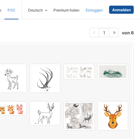
Anmelden
o
PSD
Deutsch
Premium holen
Einloggen
von 6
1