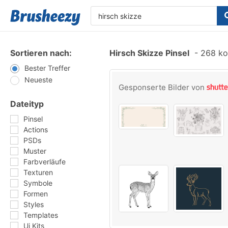
Sortieren nach:
Hirsch Skizze Pinsel
-
268 kos
Bester Treffer
Neueste
Gesponserte Bilder von
Dateityp
Pinsel
Actions
PSDs
Muster
Farbverläufe
Texturen
Symbole
Formen
Styles
Templates
Ui Kits