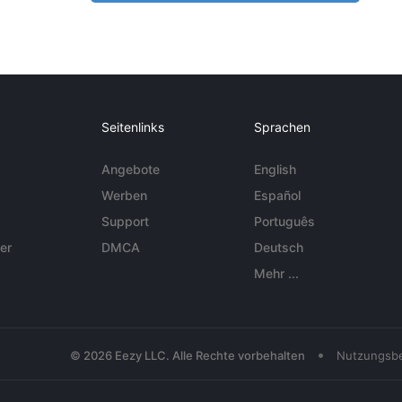
Seitenlinks
Sprachen
Angebote
English
Werben
Español
Support
Português
er
DMCA
Deutsch
Mehr ...
•
© 2026 Eezy LLC. Alle Rechte vorbehalten
Nutzungsb