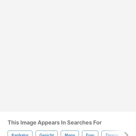
This Image Appears In Searches For
Karikatur
Gesicht
Mann
Frau
Zigarre
Ra