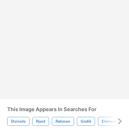
This Image Appears In Searches For
Divireds
Rand
Rahmen
Grafik
Element
G