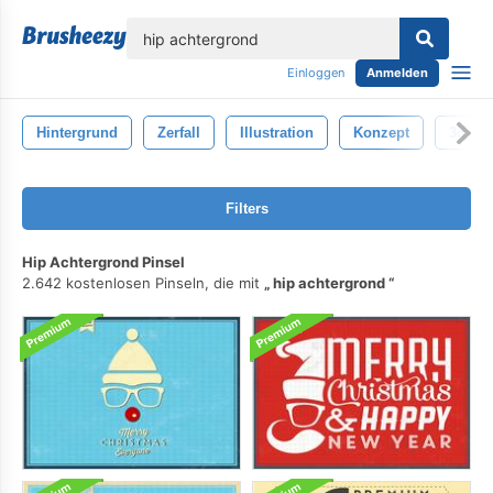
lose
Einloggen
Anmelden
Hintergrund
Zerfall
Illustration
Konzept
3d
Filters
Hip Achtergrond Pinsel
2.642 kostenlosen Pinseln, die mit
hip achtergrond