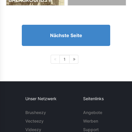
Nächste Seite
1
Unser Netzwerk
Seitenlinks
Brusheezy
Angebote
Vecteezy
Werben
Videezy
Support