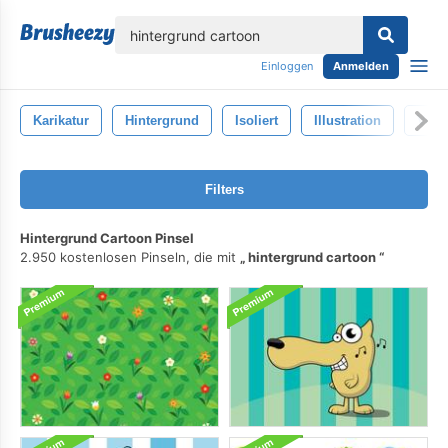
lose
Einloggen
Anmelden
Karikatur
Hintergrund
Isoliert
Illustration
Vekt
Filters
Hintergrund Cartoon Pinsel
2.950 kostenlosen Pinseln, die mit
hintergrund cartoon