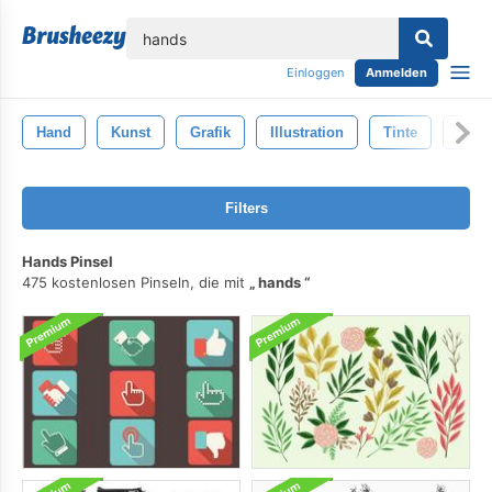
lose
Einloggen
Anmelden
Hand
Kunst
Grafik
Illustration
Tinte
Schw
Filters
Hands Pinsel
475 kostenlosen Pinseln, die mit
hands