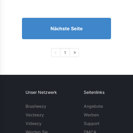
Nächste Seite
1
Unser Netzwerk
Seitenlinks
Brusheezy
Angebote
Vecteezy
Werben
Videezy
Support
Werden Sie
DMCA