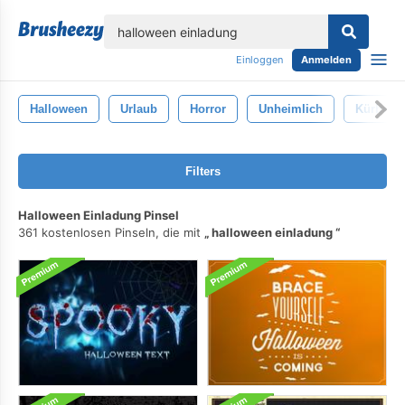
lose
Einloggen
Anmelden
Halloween
Urlaub
Horror
Unheimlich
Kürbis
Filters
Halloween Einladung Pinsel
361 kostenlosen Pinseln, die mit
halloween einladung