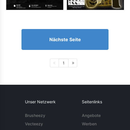
Nächste Seite
1
Unser Netzwerk
Seitenlinks
Brusheezy
Angebote
Vecteezy
Werben