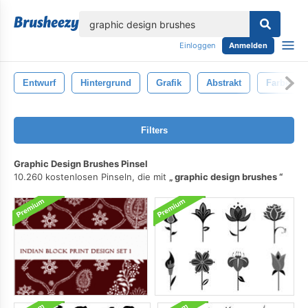
lose
Einloggen
Anmelden
Entwurf
Hintergrund
Grafik
Abstrakt
Farbe
Filters
Graphic Design Brushes Pinsel
10.260 kostenlosen Pinseln, die mit
graphic design brushes