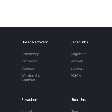
Unser Netzwerk
Seitenlinks
Brusheezy
Angebote
Vecteezy
Werben
Videezy
Support
Werden Sie
DMCA
Anbieter
Sprachen
Über Uns
English
Über uns