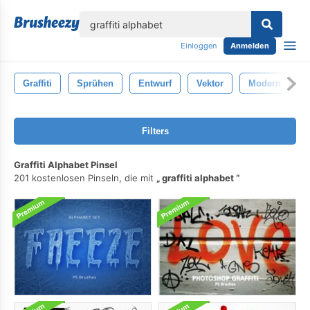
lose
Einloggen
Anmelden
Graffiti
Sprühen
Entwurf
Vektor
Modern
Filters
Graffiti Alphabet Pinsel
201 kostenlosen Pinseln, die mit
graffiti alphabet