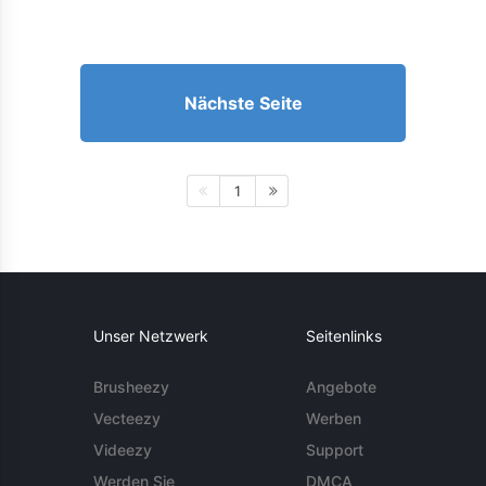
Nächste Seite
1
Unser Netzwerk
Seitenlinks
Brusheezy
Angebote
Vecteezy
Werben
Videezy
Support
Werden Sie
DMCA