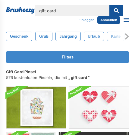
lose
Einloggen
Anmelden
Geschenk
Gruß
Jahrgang
Urlaub
Karte
R
Filters
Gift Card Pinsel
576 kostenlosen Pinseln, die mit
gift card