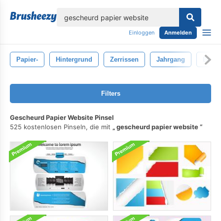
lose
Einloggen
Anmelden
Papier-
Hintergrund
Zerrissen
Jahrgang
Besch
Filters
Gescheurd Papier Website Pinsel
525 kostenlosen Pinseln, die mit
gescheurd papier website