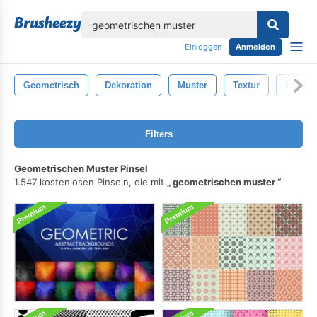
lose
Einloggen
Anmelden
Geometrisch
Dekoration
Muster
Textur
Entwur
Filters
Geometrischen Muster Pinsel
1.547 kostenlosen Pinseln, die mit
geometrischen muster