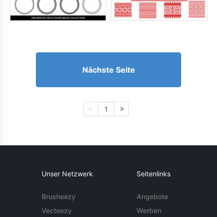
Nächste Seite
1
Unser Netzwerk
Seitenlinks
Brusheezy
Angebote
Vecteezy
Werben