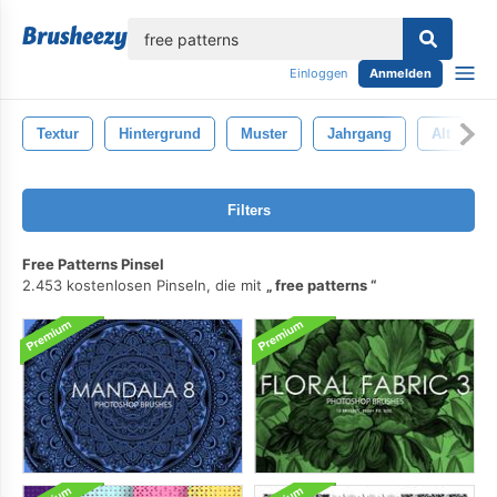
lose
Einloggen
Anmelden
Textur
Hintergrund
Muster
Jahrgang
Alt
Filters
Free Patterns Pinsel
2.453 kostenlosen Pinseln, die mit
free patterns