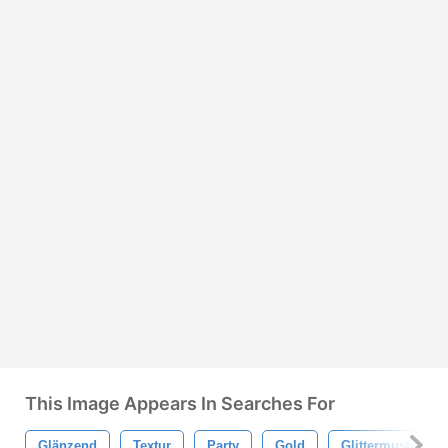
This Image Appears In Searches For
Glänzend
Textur
Party
Gold
Glittermuster