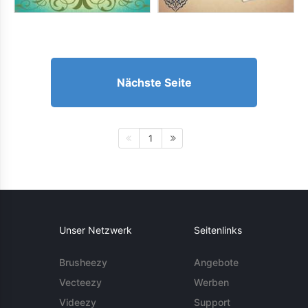
Nächste Seite
1
Unser Netzwerk
Seitenlinks
Brusheezy
Angebote
Vecteezy
Werben
Videezy
Support