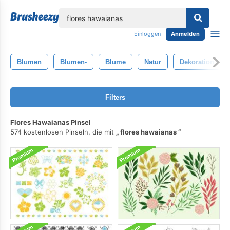
lose
Einloggen
Anmelden
Blumen
Blumen-
Blume
Natur
Dekoration
Filters
Flores Hawaianas Pinsel
574 kostenlosen Pinseln, die mit
flores hawaianas