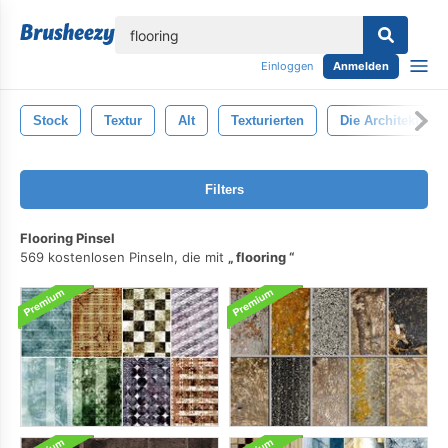
lose
Einloggen
Anmelden
Stock
Textur
Alt
Texturierten
Die Architektur
Filters
Flooring Pinsel
569 kostenlosen Pinseln, die mit
flooring