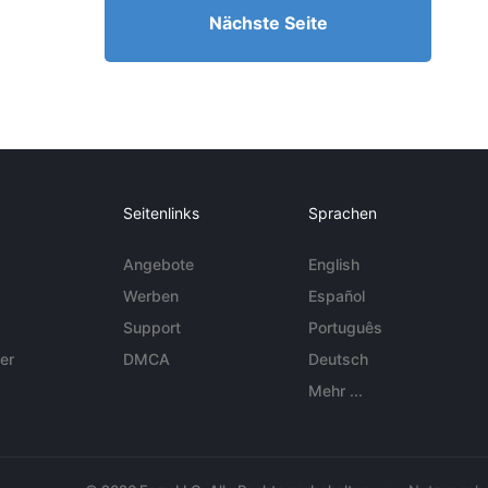
Nächste Seite
Seitenlinks
Sprachen
Angebote
English
Werben
Español
Support
Português
er
DMCA
Deutsch
Mehr ...