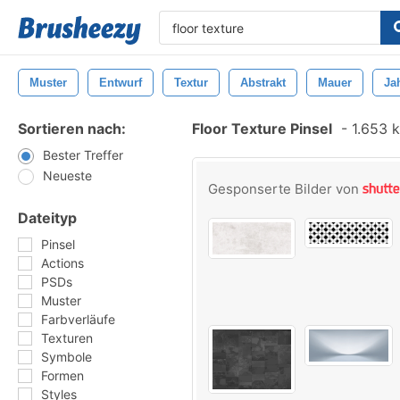
Muster
Entwurf
Textur
Abstrakt
Mauer
Ja
Sortieren nach:
Floor Texture Pinsel
-
1.653 k
Bester Treffer
Neueste
Gesponserte Bilder von
Dateityp
Pinsel
Actions
PSDs
Muster
Farbverläufe
Texturen
Symbole
Formen
Styles