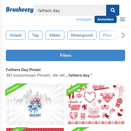
lose
Einloggen
Anmelden
Urlaub
Tag
Vektor
Hintergrund
Feier
Sym
Filters
Fathers Day Pinsel
381 kostenlosen Pinseln, die mit
fathers day