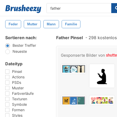
Feder
Mutter
Mann
Familie
Sortieren nach:
Father Pinsel
-
298 kostenlose
Bester Treffer
Neueste
Gesponserte Bilder von
Dateityp
Pinsel
Actions
PSDs
Muster
Farbverläufe
Texturen
Symbole
Formen
Styles