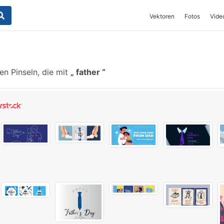
Vektoren
Fotos
Vide
n Pinseln, die mit
father