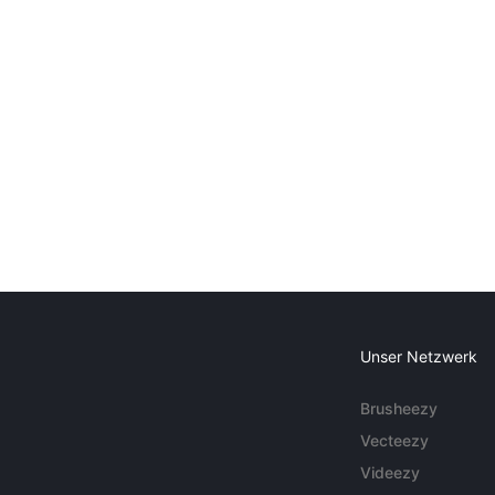
Unser Netzwerk
Brusheezy
Vecteezy
Videezy