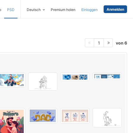
Anmelden
o
PSD
Deutsch
Premium holen
Einloggen
von 6
1