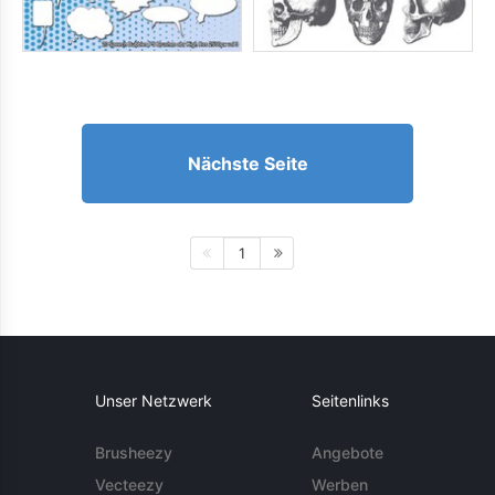
Nächste Seite
1
Unser Netzwerk
Seitenlinks
Brusheezy
Angebote
Vecteezy
Werben