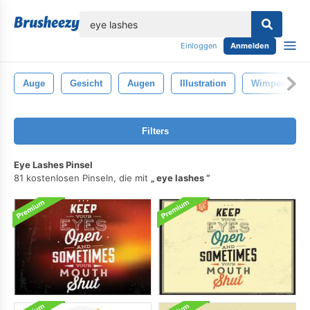
lose
Einloggen
Anmelden
Auge
Gesicht
Augen
Illustration
Wimper
Filters
Eye Lashes Pinsel
81 kostenlosen Pinseln, die mit
eye lashes