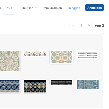
Anmelden
o
PSD
Deutsch
Premium holen
Einloggen
von 2
1