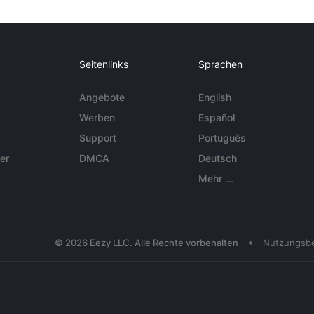
Seitenlinks
Sprachen
Angebote
English
Werben
Español
Support
Português
er
DMCA
Deutsch
Mehr ...
•
© 2026 Eezy LLC. Alle Rechte vorbehalten
Nutzungsb