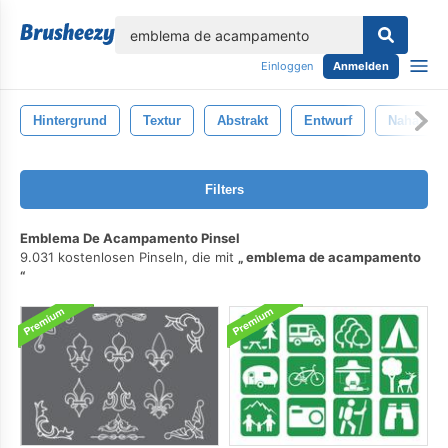
lose
Einloggen
Anmelden
Hintergrund
Textur
Abstrakt
Entwurf
Nahansic
Filters
Emblema De Acampamento Pinsel
9.031 kostenlosen Pinseln, die mit
emblema de acampamento