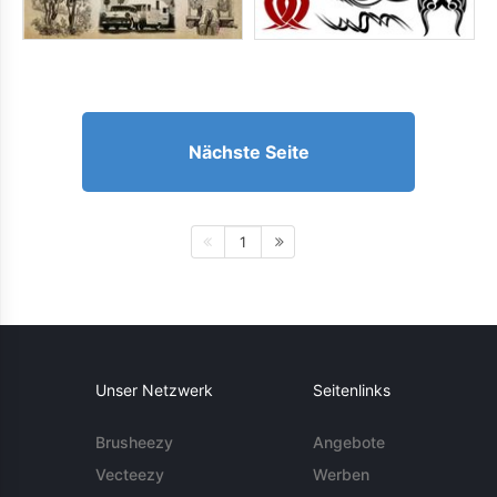
Nächste Seite
1
Unser Netzwerk
Seitenlinks
Brusheezy
Angebote
Vecteezy
Werben