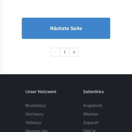
Nächste Seite
1
Unser Netzwerk
Seitenlinks
Brusheezy
Angebote
Vecteezy
Werben
Videezy
Support
Werden Sie
DMCA