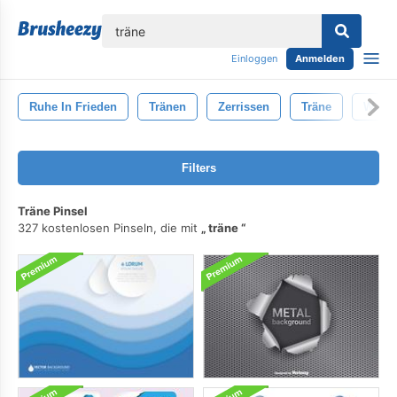
lose
Einloggen
Anmelden
Ruhe In Frieden
Tränen
Zerrissen
Träne
Wasse
Filters
Träne Pinsel
327 kostenlosen Pinseln, die mit
träne