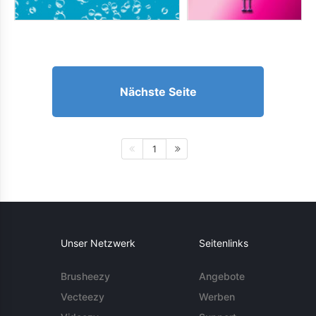
Nächste Seite
1
Unser Netzwerk
Seitenlinks
Brusheezy
Angebote
Vecteezy
Werben