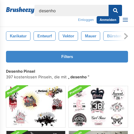
lose
Einloggen
Anmelden
Karikatur
Entwurf
Vektor
Mauer
Bürsten
Filters
Desenho Pinsel
397 kostenlosen Pinseln, die mit
desenho