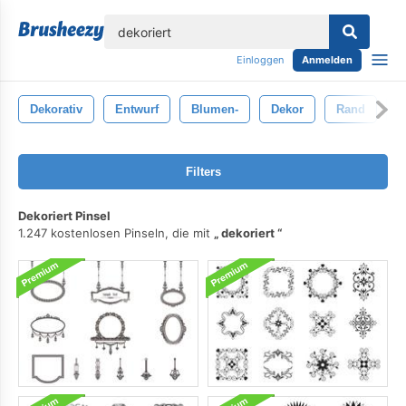
lose
Einloggen
Anmelden
Dekorativ
Entwurf
Blumen-
Dekor
Rand
D
Filters
Dekoriert Pinsel
1.247 kostenlosen Pinseln, die mit
dekoriert