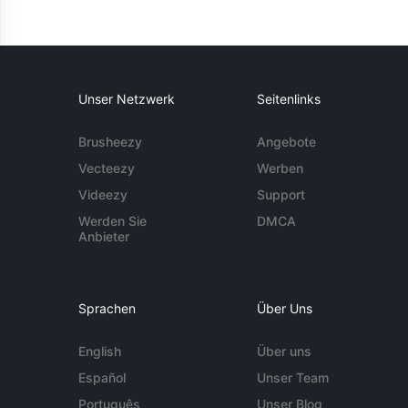
Unser Netzwerk
Seitenlinks
Brusheezy
Angebote
Vecteezy
Werben
Videezy
Support
Werden Sie
DMCA
Anbieter
Sprachen
Über Uns
English
Über uns
Español
Unser Team
Português
Unser Blog