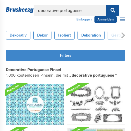
lose
Einloggen
Anmelden
Dekorativ
Dekor
Isoliert
Dekoration
Gestalten
Filters
Decorative Portuguese Pinsel
1.000 kostenlosen Pinseln, die mit
decorative portuguese