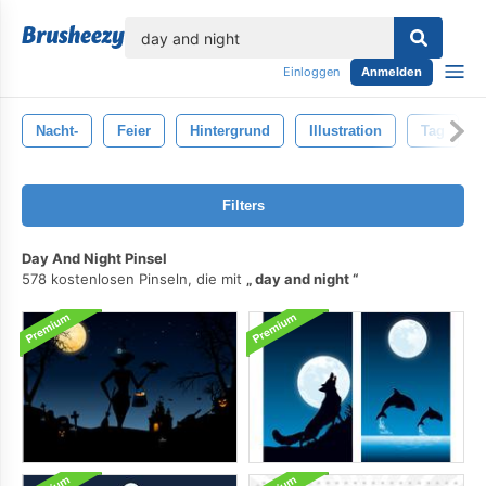
lose
Einloggen
Anmelden
Nacht-
Feier
Hintergrund
Illustration
Tag
Filters
Day And Night Pinsel
578 kostenlosen Pinseln, die mit
day and night