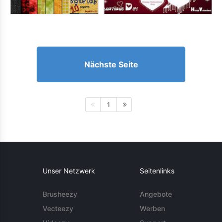
Nächste Seite
1
Unser Netzwerk
Seitenlinks
Brusheezy
Angebote
Vecteezy
Werben