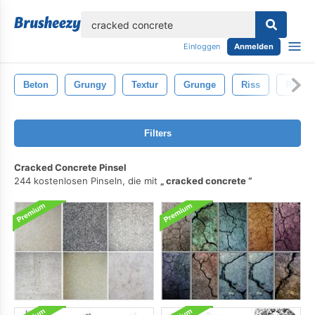
lose
Einloggen
Anmelden
Beton
Grungy
Textur
Grunge
Riss
Risse
Filters
Cracked Concrete Pinsel
244 kostenlosen Pinseln, die mit
cracked concrete