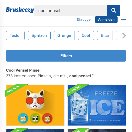
lose
Einloggen
Anmelden
Textur
Spritzen
Grunge
Cool
Blau
Farbe
Filters
Cool Pensel Pinsel
373 kostenlosen Pinseln, die mit
cool pensel