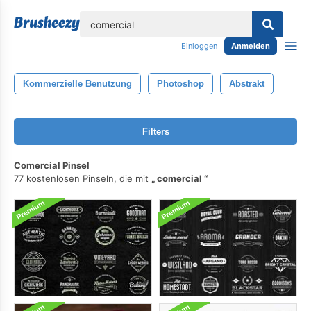
lose
Einloggen
Anmelden
Kommerzielle Benutzung
Photoshop
Abstrakt
Filters
Comercial Pinsel
77 kostenlosen Pinseln, die mit
comercial