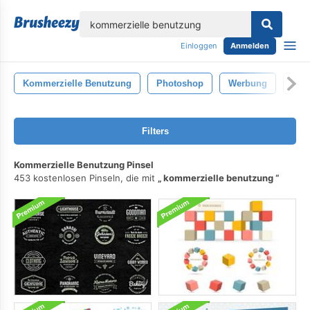
lose
Einloggen
Anmelden
Kommerzielle Benutzung
Photoshop
Werbung
Ges
Filters
Kommerzielle Benutzung Pinsel
453 kostenlosen Pinseln, die mit
kommerzielle benutzung