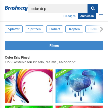
lose
Einloggen
Anmelden
Splatter
Spritzen
Isoliert
Tropfen
Fließen
Filters
Color Drip Pinsel
1.279 kostenlosen Pinseln, die mit
color drip