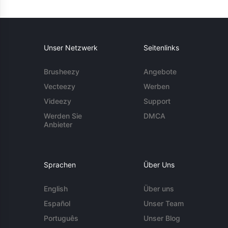
Unser Netzwerk
Seitenlinks
Brusheezy
Angebote
Vecteezy
Werben
Videezy
Support
Werden Sie
DMCA
Anbieter
Sprachen
Über Uns
English
Über uns
Español
Unser Team
Português
Unser Blog