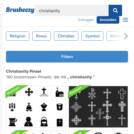
lose
Einloggen
Anmelden
Religion
Kreuz
Christian
Symbol
Kirche
Filters
Christianity Pinsel
160 kostenlosen Pinseln, die mit
christianity