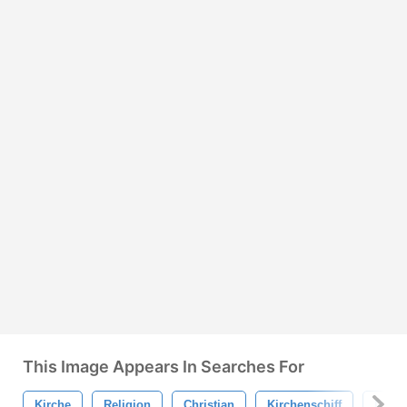
This Image Appears In Searches For
Kirche
Religion
Christian
Kirchenschiff
Die A