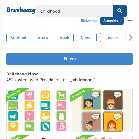
lose
Einloggen
Anmelden
Kindheit
Show
Spaß
Clown
Theater
Wer
Filters
Childhood Pinsel
451 kostenlosen Pinseln, die mit
childhood