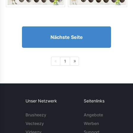
Nächste Seite
1
Unser Netzwerk
Seitenlinks
Brusheezy
Angebote
Vecteezy
Werben
Videezy
Support