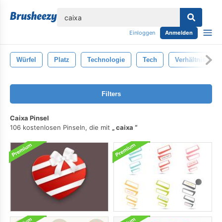
lose
Einloggen
Anmelden
Würfel
Platz
Technologie
Tech
Verhältnis
Filters
Caixa Pinsel
106 kostenlosen Pinseln, die mit
caixa