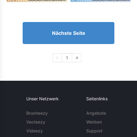
Nächste Seite
1
Unser Netzwerk
Seitenlinks
Brusheezy
Angebote
Vecteezy
Werben
Videezy
Support