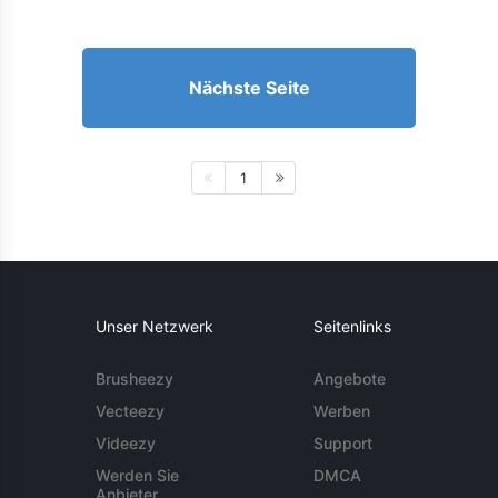
Nächste Seite
1
Unser Netzwerk
Seitenlinks
Brusheezy
Angebote
Vecteezy
Werben
Videezy
Support
Werden Sie
DMCA
Anbieter