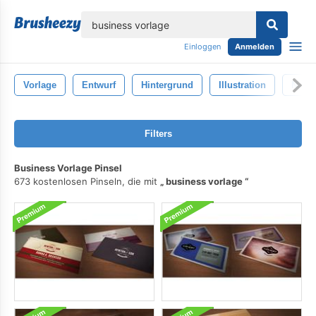
lose
Einloggen
Anmelden
Vorlage
Entwurf
Hintergrund
Illustration
Natur
Filters
Business Vorlage Pinsel
673 kostenlosen Pinseln, die mit
business vorlage