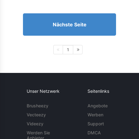
Nächste Seite
1
Unser Netzwerk
Seitenlinks
Brusheezy
Angebote
Vecteezy
Werben
Videezy
Support
Werden Sie
DMCA
Anbieter