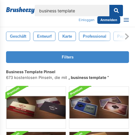
lose
Einloggen
Anmelden
Geschäft
Entwurf
Karte
Professional
Papier-
Filters
Business Template Pinsel
673 kostenlosen Pinseln, die mit
business template