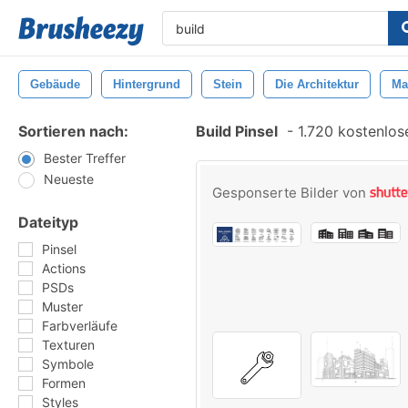
Gebäude
Hintergrund
Stein
Die Architektur
Ma
Sortieren nach:
Build Pinsel
-
1.720 kostenlose
Bester Treffer
Neueste
Gesponserte Bilder von
Dateityp
Pinsel
Actions
PSDs
Muster
Farbverläufe
Texturen
Symbole
Formen
Styles