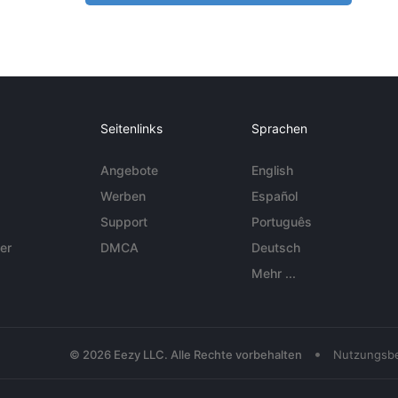
Seitenlinks
Sprachen
Angebote
English
Werben
Español
Support
Português
er
DMCA
Deutsch
Mehr ...
•
© 2026 Eezy LLC. Alle Rechte vorbehalten
Nutzungsb