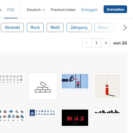
Anmelden
o
PSD
Deutsch
Premium holen
Einloggen
Abstrakt
Rock
Weiß
Jahrgang
Beton
Bau
von 35
1