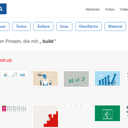
Vektoren
Fotos
Vide
uer
Textur
Äußere
Grau
Oberfläche
Material
n Pinseln, die mit
build