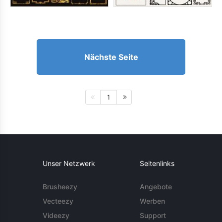
Nächste Seite
1
Unser Netzwerk
Seitenlinks
Brusheezy
Angebote
Vecteezy
Werben
Videezy
Support