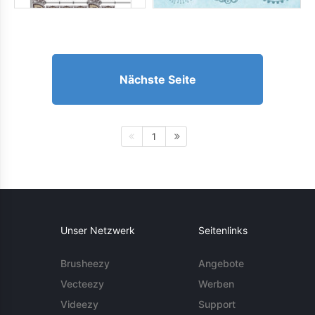
Nächste Seite
1
Unser Netzwerk
Seitenlinks
Brusheezy
Angebote
Vecteezy
Werben
Videezy
Support