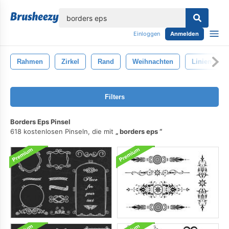
lose
Einloggen
Anmelden
Rahmen
Zirkel
Rand
Weihnachten
Linien
Filters
Borders Eps Pinsel
618 kostenlosen Pinseln, die mit
borders eps