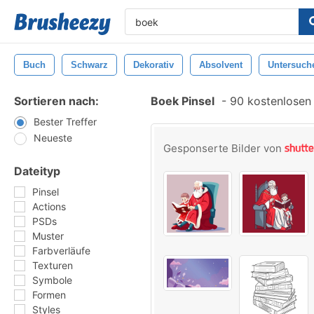
Buch
Schwarz
Dekorativ
Absolvent
Untersuch
Sortieren nach:
Boek Pinsel
-
90 kostenlosen 
Bester Treffer
Neueste
Gesponserte Bilder von
Dateityp
Pinsel
Actions
PSDs
Muster
Farbverläufe
Texturen
Symbole
Formen
Styles