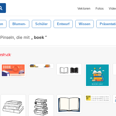
Vektoren
Fotos
Vide
en
Blumen-
Schüler
Entwurf
Wissen
Präsentat
Pinseln, die mit
boek