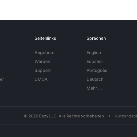
Seitenlinks
Sprachen
Angebote
English
Werben
Español
Support
Português
er
DMCA
Deutsch
Mehr ...
•
© 2026 Eezy LLC. Alle Rechte vorbehalten
Nutzungsb