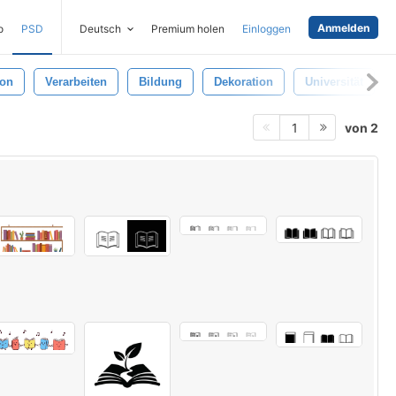
Anmelden
o
PSD
Deutsch
Premium holen
Einloggen
ion
Verarbeiten
Bildung
Dekoration
Universität
von 2
1